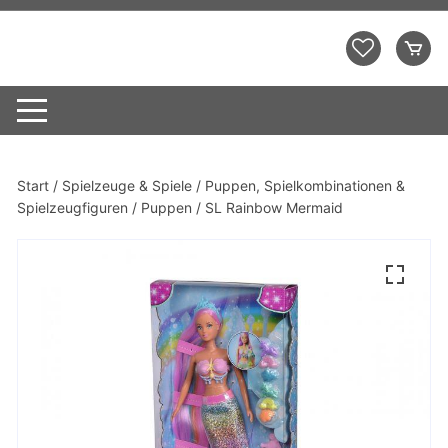
Zum
Inhalt
Demo Shopping Mall
springen
Start
/
Spielzeuge & Spiele
/
Puppen, Spielkombinationen &
Spielzeugfiguren
/
Puppen
/ SL Rainbow Mermaid