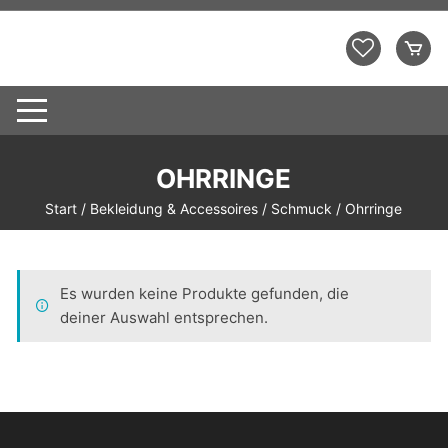
Zum
Inhalt
Demo Shopping Mall
springen
OHRRINGE
Start
/
Bekleidung & Accessoires
/
Schmuck
/ Ohrringe
Es wurden keine Produkte gefunden, die
deiner Auswahl entsprechen.