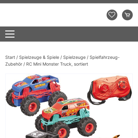
Zum
Inhalt
Demo Shopping Mall
springen
Start
/
Spielzeuge & Spiele
/
Spielzeuge
/
Spielfahrzeug-
Zubehör
/ RC Mini Monster Truck, sortiert