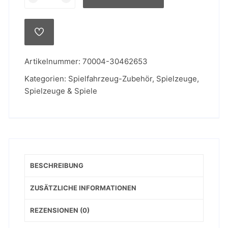
Mini
Monster
Truck,
AUF
sortiert
DIE
WUNSCHLISTE
Menge
Artikelnummer:
70004-30462653
Kategorien:
Spielfahrzeug-Zubehör
,
Spielzeuge
,
Spielzeuge & Spiele
BESCHREIBUNG
ZUSÄTZLICHE INFORMATIONEN
REZENSIONEN (0)