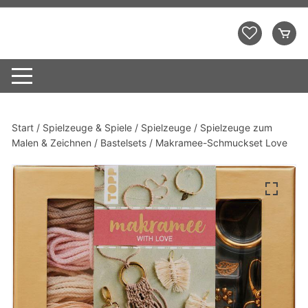
Zum
Inhalt
Demo Shopping Mall
springen
Start
/
Spielzeuge & Spiele
/
Spielzeuge
/
Spielzeuge zum
Malen & Zeichnen
/
Bastelsets
/ Makramee-Schmuckset Love