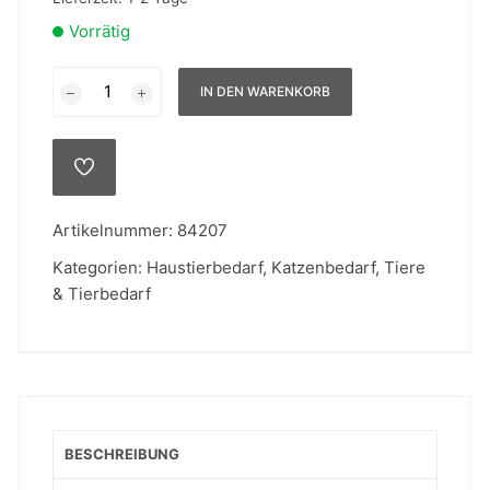
Vorrätig
Karlie
IN DEN WARENKORB
Weidenbrücke
aus
Echtholz
AUF
-
DIE
WUNSCHLISTE
S,
Artikelnummer:
84207
13
x
Kategorien:
Haustierbedarf
,
Katzenbedarf
,
Tiere
21
& Tierbedarf
cm
Menge
BESCHREIBUNG