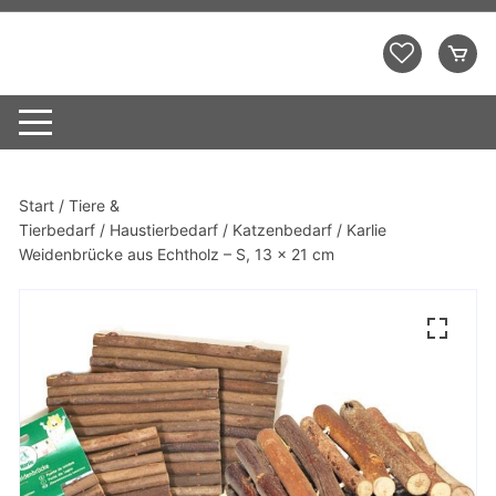
Zum
Inhalt
Demo Shopping Mall
springen
Start
/
Tiere &
Tierbedarf
/
Haustierbedarf
/
Katzenbedarf
/ Karlie
Weidenbrücke aus Echtholz – S, 13 x 21 cm