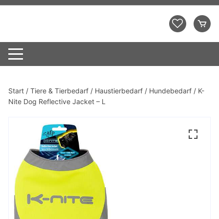
Zum
Inhalt
Demo Shopping Mall
springen
Start
/
Tiere & Tierbedarf
/
Haustierbedarf
/
Hundebedarf
/ K-
Nite Dog Reflective Jacket – L