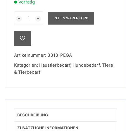
Vorrätig
K-
IN DEN WARENKORB
Nite
Dog
Reflective
AUF
Jacket
DIE
WUNSCHLISTE
-
Artikelnummer:
3313-PEGA
L
Menge
Kategorien:
Haustierbedarf
,
Hundebedarf
,
Tiere
& Tierbedarf
BESCHREIBUNG
ZUSÄTZLICHE INFORMATIONEN