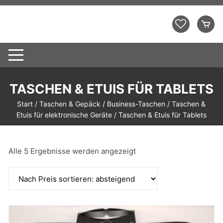
Zum
Inhalt
Demo Shopping Mall
springen
TASCHEN & ETUIS FÜR TABLETS
Start
/
Taschen & Gepäck
/
Business-Taschen
/
Taschen &
Etuis für elektronische Geräte
/ Taschen & Etuis für Tablets
Nach
Alle 5 Ergebnisse werden angezeigt
Preis
sortiert:
absteigend